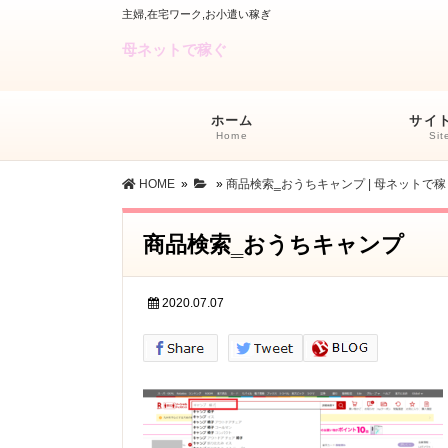
主婦,在宅ワーク,お小遣い稼ぎ
母ネットで稼ぐ
ホーム
サイ
Home
Si
HOME
»
»
商品検索‗おうちキャンプ | 母ネットで稼
商品検索‗おうちキャンプ
2020.07.07